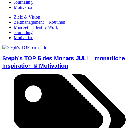
Journaling
Motivation
Ziele & Vision
Zeitmanagement + Routinen
Mindset + Identity Work
Journaling
Motivation
Steph’s TOP 5 des Monats JULI – monatliche
Inspiration & Motivation