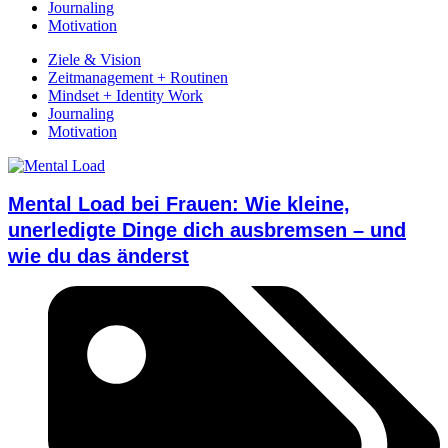
Journaling
Motivation
Ziele & Vision
Zeitmanagement + Routinen
Mindset + Identity Work
Journaling
Motivation
Mental Load bei Frauen: Wie kleine,
unerledigte Dinge dich ausbremsen – und
wie du das änderst