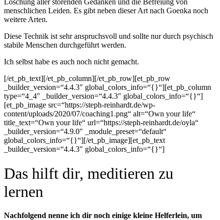
Löschung aller störenden Gedanken und die Befreiung von
menschlichen Leiden. Es gibt neben dieser Art nach Goenka noch
weitere Arten.
Diese Technik ist sehr anspruchsvoll und sollte nur durch psychisch
stabile Menschen durchgeführt werden.
Ich selbst habe es auch noch nicht gemacht.
[/et_pb_text][/et_pb_column][/et_pb_row][et_pb_row
_builder_version=“4.4.3″ global_colors_info=“{}“][et_pb_column
type=“4_4″ _builder_version=“4.4.3″ global_colors_info=“{}“]
[et_pb_image src=“https://steph-reinhardt.de/wp-
content/uploads/2020/07/coaching1.png“ alt=“Own your life“
title_text=“Own your life“ url=“https://steph-reinhardt.de/oyla“
_builder_version=“4.9.0″ _module_preset=“default“
global_colors_info=“{}“][/et_pb_image][et_pb_text
_builder_version=“4.4.3″ global_colors_info=“{}“]
Das hilft dir, meditieren zu
lernen
Nachfolgend nenne ich dir noch einige kleine Helferlein, um