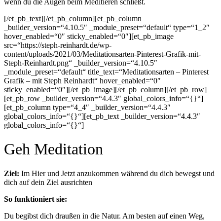
wenn du die Augen beim Meditieren schließt.
[/et_pb_text][/et_pb_column][et_pb_column
_builder_version=“4.10.5″ _module_preset=“default“ type=“1_2″
hover_enabled=“0″ sticky_enabled=“0″][et_pb_image
src=“https://steph-reinhardt.de/wp-
content/uploads/2021/03/Meditationsarten-Pinterest-Grafik-mit-
Steph-Reinhardt.png“ _builder_version=“4.10.5″
_module_preset=“default“ title_text=“Meditationsarten – Pinterest
Grafik – mit Steph Reinhardt“ hover_enabled=“0″
sticky_enabled=“0″][/et_pb_image][/et_pb_column][/et_pb_row]
[et_pb_row _builder_version=“4.4.3″ global_colors_info=“{}“]
[et_pb_column type=“4_4″ _builder_version=“4.4.3″
global_colors_info=“{}“][et_pb_text _builder_version=“4.4.3″
global_colors_info=“{}“]
Geh Meditation
Ziel:
Im Hier und Jetzt anzukommen während du dich bewegst und
dich auf dein Ziel ausrichten
So funktioniert sie:
Du begibst dich draußen in die Natur. Am besten auf einen Weg,