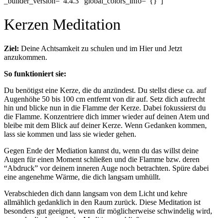
_builder_version=“4.4.3″ global_colors_info=“{}“]
Kerzen Meditation
Ziel:
Deine Achtsamkeit zu schulen und im Hier und Jetzt
anzukommen.
So funktioniert sie:
Du benötigst eine Kerze, die du anzündest. Du stellst diese ca. auf
Augenhöhe 50 bis 100 cm entfernt von dir auf.
Setz dich aufrecht
hin und blicke nun in die Flamme der Kerze. Dabei fokussierst du
die Flamme. Konzentriere dich immer wieder auf deinen Atem und
bleibe mit dem Blick auf deiner Kerze. Wenn Gedanken kommen,
lass sie kommen und lass sie wieder gehen.
Gegen Ende der Mediation kannst du, wenn du das willst deine
Augen für einen Moment schließen und die Flamme bzw. deren
“Abdruck” vor deinem inneren Auge noch betrachten. Spüre dabei
eine angenehme Wärme, die dich langsam umhüllt.
Verabschieden dich dann langsam von dem Licht und kehre
allmählich gedanklich in den Raum zurück. Diese Meditation ist
besonders gut geeignet, wenn dir möglicherweise schwindelig wird,