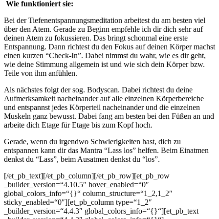
Wie funktioniert sie:
Bei der Tiefenentspannungsmeditation arbeitest du am besten viel
über den Atem. Gerade zu Beginn empfehle ich dir dich sehr auf
deinen Atem zu fokussieren. Das bringt schonmal eine erste
Entspannung. Dann richtest du den Fokus auf deinen Körper machst
einen kurzen “Check-In”. Dabei nimmst du wahr, wie es dir geht,
wie deine Stimmung allgemein ist und wie sich dein Körper bzw.
Teile von ihm anfühlen.
Als nächstes folgt der sog. Bodyscan. Dabei richtest du deine
Aufmerksamkeit nacheinander auf alle einzelnen Körperbereiche
und entspannst jedes Körperteil nacheinander und die einzelnen
Muskeln ganz bewusst. Dabei fang am besten bei den Füßen an und
arbeite dich Etage für Etage bis zum Kopf hoch.
Gerade, wenn du irgendwo Schwierigkeiten hast, dich zu
entspannen kann dir das Mantra “Lass los” helfen. Beim Einatmen
denkst du “Lass”, beim Ausatmen denkst du “los”.
[/et_pb_text][/et_pb_column][/et_pb_row][et_pb_row
_builder_version=“4.10.5″ hover_enabled=“0″
global_colors_info=“{}“ column_structure=“1_2,1_2″
sticky_enabled=“0″][et_pb_column type=“1_2″
_builder_version=“4.4.3″ global_colors_info=“{}“][et_pb_text