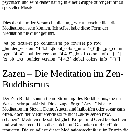
psychisch und wird daher häufig in einer Gruppe durchgeführt zu
spezieller Musik.
Dies dient nur der Veranschaulichung, wie unterschiedlich die
Meditationen sein können. Ich selbst habe diese Form der
Meditation nie durchgeführt.
[/et_pb_text][/et_pb_column][/et_pb_row][et_pb_row
_builder_version=“4.4.3″ global_colors_info=“{}“][et_pb_column
type=“4_4″ _builder_version=“4.4.3″ global_colors_info=“{}“]
[et_pb_text _builder_version=“4.4.3″ global_colors_info=“{}“]
Zazen – Die Meditation im Zen-
Buddhismus
Der Zen Buddhismus ist eine Strömung des Buddhismus, die im
Westen sehr populär ist. Die dazugehörige “Zazen” ist eine
Meditation im Sitzen. Deine Augen sind halboffen oder sogar ganz
offen, doch der Meditierende sollte nicht „aktiv sehen bzw.
schauen“. Meditierende soll lediglich Körper und Geist beobachten
und wahrnehmen. Du solltest nicht auf Gedanken und Gefühle
reagieren. Die grundlage dieser Meditationstechnik ist im Prinzip die