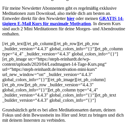
Für meine Newsletter Abonnenten gibt es regelmäßig exklusive
Meditationen zum Download, also melde dich am besten an.
Entweder direkt für den Newsletter
hier
oder meinen
GRATIS 14-
tägigen E-Mail Kurs für maximale Motivation
. In diesem Kurs
sind auch 2 Mini Meditationen für deine Morgen- und Abendroutine
enthalten.
[/et_pb_text][/et_pb_column][/et_pb_row][et_pb_row
_builder_version=“4.4.3″ global_colors_info=“{}“][et_pb_column
type=“4_4″ _builder_version=“4.4.3″ global_colors_info=“{}“]
[et_pb_image src=“https://steph-reinhardt.de/wp-
content/uploads/2020/04/Leadmagnet-14-Tage-Kurs.png“
url=“https://steph-reinhardt.de/motivation-mini-kurs“
url_new_window=“on“ _builder_version=“4.4.3″
global_colors_info=“{}“][/et_pb_image][/et_pb_column]
[/et_pb_row][et_pb_row _builder_version=“4.4.3″
global_colors_info=“{}“][et_pb_column type=“4_4″
_builder_version=“4.4.3″ global_colors_info=“{}“][et_pb_text
_builder_version=“4.4.3″ global_colors_info=“{}“]
Grundsätzlich geht es bei allen Meditationsarten darum, deinen
Fokus und dein Bewusstsein ins Hier und Jetzt zu bringen und dich
mit deinem Innersten zu verbinden.