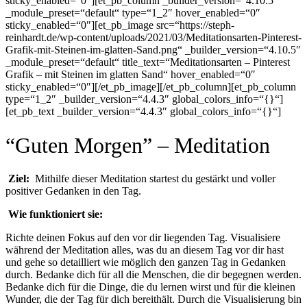
sticky_enabled=“0″][et_pb_column _builder_version=“4.10.5″
_module_preset=“default“ type=“1_2″ hover_enabled=“0″
sticky_enabled=“0″][et_pb_image src=“https://steph-
reinhardt.de/wp-content/uploads/2021/03/Meditationsarten-Pinterest-
Grafik-mit-Steinen-im-glatten-Sand.png“ _builder_version=“4.10.5″
_module_preset=“default“ title_text=“Meditationsarten – Pinterest
Grafik – mit Steinen im glatten Sand“ hover_enabled=“0″
sticky_enabled=“0″][/et_pb_image][/et_pb_column][et_pb_column
type=“1_2″ _builder_version=“4.4.3″ global_colors_info=“{}“]
[et_pb_text _builder_version=“4.4.3″ global_colors_info=“{}“]
“Guten Morgen” – Meditation
Ziel:
Mithilfe dieser Meditation startest du gestärkt und voller
positiver Gedanken in den Tag.
Wie funktioniert sie:
Richte deinen Fokus auf den vor dir liegenden Tag. Visualisiere
während der Meditation alles, was du an diesem Tag vor dir hast
und gehe so detailliert wie möglich den ganzen Tag in Gedanken
durch. Bedanke dich für all die Menschen, die dir begegnen werden.
Bedanke dich für die Dinge, die du lernen wirst und für die kleinen
Wunder, die der Tag für dich bereithält. Durch die Visualisierung bin