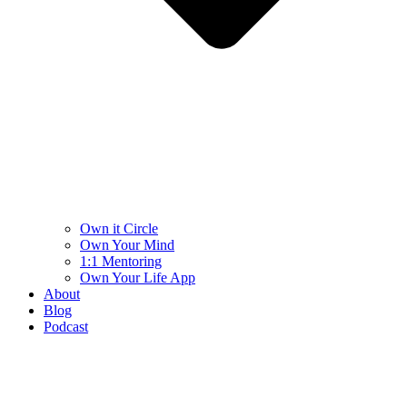
Own it Circle
Own Your Mind
1:1 Mentoring
Own Your Life App
About
Blog
Podcast