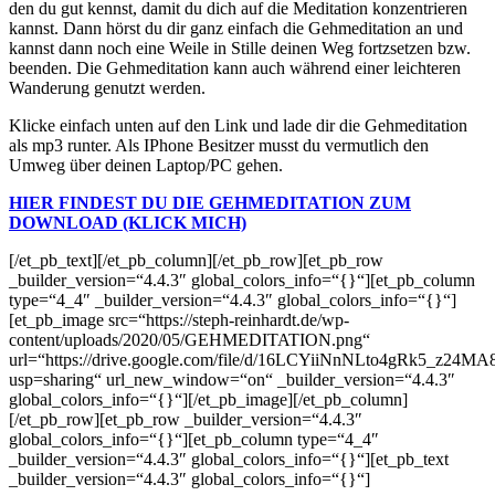
den du gut kennst, damit du dich auf die Meditation konzentrieren
kannst. Dann hörst du dir ganz einfach die Gehmeditation an und
kannst dann noch eine Weile in Stille deinen Weg fortzsetzen bzw.
beenden. Die Gehmeditation kann auch während einer leichteren
Wanderung genutzt werden.
Klicke einfach unten auf den Link und lade dir die Gehmeditation
als mp3 runter. Als IPhone Besitzer musst du vermutlich den
Umweg über deinen Laptop/PC gehen.
HIER FINDEST DU DIE GEHMEDITATION ZUM
DOWNLOAD (KLICK MICH)
[/et_pb_text][/et_pb_column][/et_pb_row][et_pb_row
_builder_version=“4.4.3″ global_colors_info=“{}“][et_pb_column
type=“4_4″ _builder_version=“4.4.3″ global_colors_info=“{}“]
[et_pb_image src=“https://steph-reinhardt.de/wp-
content/uploads/2020/05/GEHMEDITATION.png“
url=“https://drive.google.com/file/d/16LCYiiNnNLto4gRk5_z24MA
usp=sharing“ url_new_window=“on“ _builder_version=“4.4.3″
global_colors_info=“{}“][/et_pb_image][/et_pb_column]
[/et_pb_row][et_pb_row _builder_version=“4.4.3″
global_colors_info=“{}“][et_pb_column type=“4_4″
_builder_version=“4.4.3″ global_colors_info=“{}“][et_pb_text
_builder_version=“4.4.3″ global_colors_info=“{}“]