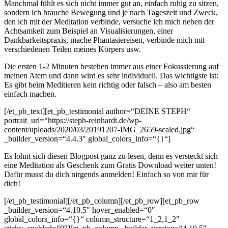
Manchmal fühlt es sich nicht immer gut an, einfach ruhig zu sitzen,
sondern ich brauche Bewegung und je nach Tageszeit und Zweck,
den ich mit der Meditation verbinde, versuche ich mich neben der
Achtsamkeit zum Beispiel an Visualisierungen, einer
Dankbarkeitspraxis, mache Phantasiereisen, verbinde mich mit
verschiedenen Teilen meines Körpers usw.
Die ersten 1-2 Minuten bestehen immer aus einer Fokussierung auf
meinen Atem und dann wird es sehr individuell. Das wichtigste ist:
Es gibt beim Meditieren kein richtig oder falsch – also am besten
einfach machen.
[/et_pb_text][et_pb_testimonial author=“DEINE STEPH“
portrait_url=“https://steph-reinhardt.de/wp-
content/uploads/2020/03/20191207-IMG_2659-scaled.jpg“
_builder_version=“4.4.3″ global_colors_info=“{}“]
Es lohnt sich diesen Blogpost ganz zu lesen, denn es versteckt sich
eine Meditation als Geschenk zum Gratis Download weiter unten!
Dafür musst du dich nirgends anmelden! Einfach so von mir für
dich!
[/et_pb_testimonial][/et_pb_column][/et_pb_row][et_pb_row
_builder_version=“4.10.5″ hover_enabled=“0″
global_colors_info=“{}“ column_structure=“1_2,1_2″